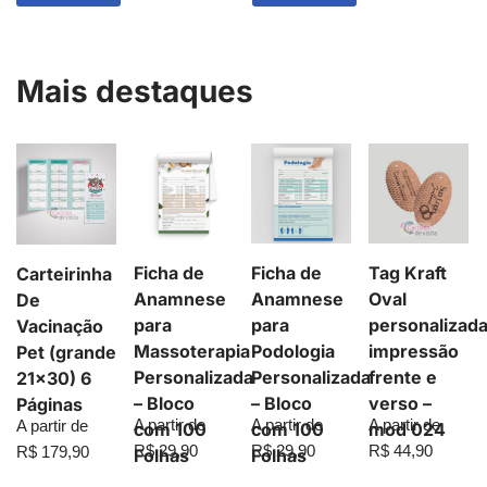
Mais destaques
Ficha de
Ficha de
Tag Kraft
Carteirinha
Anamnese
Anamnese
Oval
De
para
para
personalizad
Vacinação
Massoterapia
Podologia
impressão
Pet (grande
Personalizada
Personalizada
frente e
21×30) 6
– Bloco
– Bloco
verso –
Páginas
A partir de
A partir de
A partir de
A partir de
com 100
com 100
mod 024
R$
29,90
R$
29,90
R$
44,90
R$
179,90
Folhas
Folhas