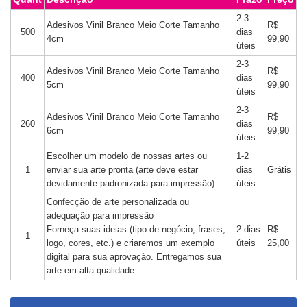
2-3
Adesivos Vinil Branco Meio Corte Tamanho
R$
500
dias
4cm
99,90
úteis
2-3
Adesivos Vinil Branco Meio Corte Tamanho
R$
400
dias
5cm
99,90
úteis
2-3
Adesivos Vinil Branco Meio Corte Tamanho
R$
260
dias
6cm
99,90
úteis
Escolher um modelo de nossas artes ou
1-2
1
enviar sua arte pronta (arte deve estar
dias
Grátis
devidamente padronizada para impressão)
úteis
Confecção de arte personalizada ou
adequação para impressão
Forneça suas ideias (tipo de negócio, frases,
2 dias
R$
1
logo, cores, etc.) e criaremos um exemplo
úteis
25,00
digital para sua aprovação. Entregamos sua
arte em alta qualidade