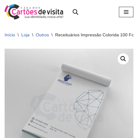
Pular
para
o
Início
\
Loja
\
Outros
\
Receituários Impressão Colorida 100 Fo
conteúdo