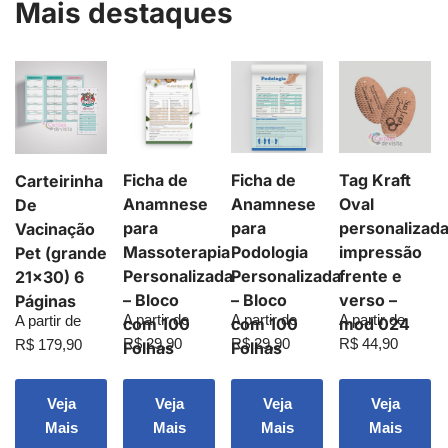
Mais destaques
Ficha de
Ficha de
Tag Kraft
Carteirinha
Anamnese
Anamnese
Oval
De
para
para
personalizad
Vacinação
Massoterapia
Podologia
impressão
Pet (grande
Personalizada
Personalizada
frente e
21×30) 6
– Bloco
– Bloco
verso –
Páginas
A partir de
A partir de
A partir de
A partir de
com 100
com 100
mod 024
R$
29,90
R$
29,90
R$
44,90
R$
179,90
Folhas
Folhas
Veja
Veja
Veja
Veja
Mais
Mais
Mais
Mais