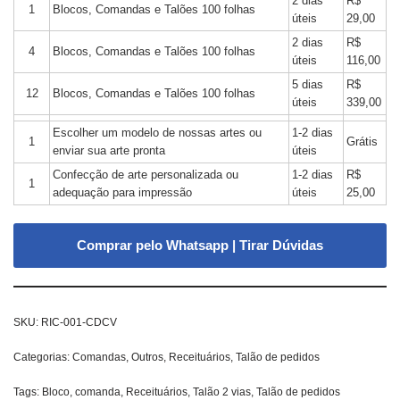
2 dias
R$
1
Blocos, Comandas e Talões 100 folhas
úteis
29,00
2 dias
R$
4
Blocos, Comandas e Talões 100 folhas
úteis
116,00
5 dias
R$
12
Blocos, Comandas e Talões 100 folhas
úteis
339,00
Escolher um modelo de nossas artes ou
1-2 dias
1
Grátis
enviar sua arte pronta
úteis
Confecção de arte personalizada ou
1-2 dias
R$
1
adequação para impressão
úteis
25,00
Comprar pelo Whatsapp | Tirar Dúvidas
SKU:
RIC-001-CDCV
Categorias:
Comandas
,
Outros
,
Receituários
,
Talão de pedidos
Tags:
Bloco
,
comanda
,
Receituários
,
Talão 2 vias
,
Talão de pedidos