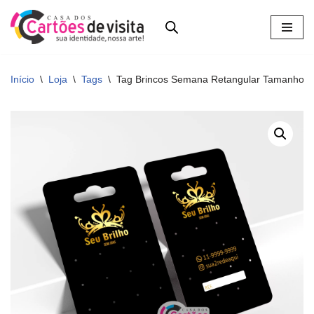
Pular
para
o
Início
\
Loja
\
Tags
\
Tag Brincos Semana Retangular Tamanho 8
conteúdo