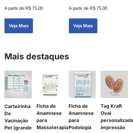
A partir de
R$
75,00
A partir de
R$
75,00
Veja Mais
Veja Mais
Mais destaques
Ficha de
Ficha de
Tag Kraft
Carteirinha
Anamnese
Anamnese
Oval
De
para
para
personalizad
Vacinação
Massoterapia
Podologia
impressão
Pet (grande