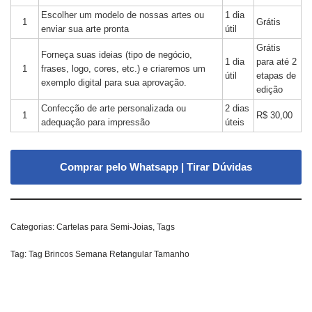
Escolher um modelo de nossas artes ou
1 dia
1
Grátis
enviar sua arte pronta
útil
Grátis
Forneça suas ideias (tipo de negócio,
1 dia
para até 2
1
frases, logo, cores, etc.) e criaremos um
útil
etapas de
exemplo digital para sua aprovação.
edição
Confecção de arte personalizada ou
2 dias
1
R$ 30,00
adequação para impressão
úteis
Comprar pelo Whatsapp | Tirar Dúvidas
Categorias:
Cartelas para Semi-Joias
,
Tags
Tag:
Tag Brincos Semana Retangular Tamanho