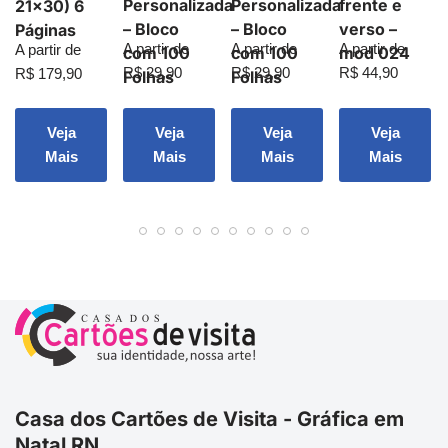
Personalizada
Personalizada
frente e
21×30) 6
– Bloco
– Bloco
verso –
Páginas
A partir de
A partir de
A partir de
A partir de
com 100
com 100
mod 024
R$
29,90
R$
29,90
R$
44,90
R$
179,90
Folhas
Folhas
Veja
Veja
Veja
Veja
Mais
Mais
Mais
Mais
Casa dos Cartões de Visita - Gráfica em
Natal RN