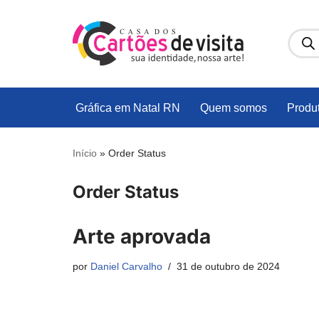
Pular
para
o
conteúdo
Gráfica em Natal RN
Quem somos
Produ
Início
»
Order Status
Order Status
Arte aprovada
por
Daniel Carvalho
31 de outubro de 2024