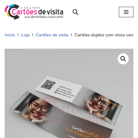
Pular
para
o
Início
\
Loja
\
Cartões de visita
\
Cartões duplos com vinco centra
conteúdo