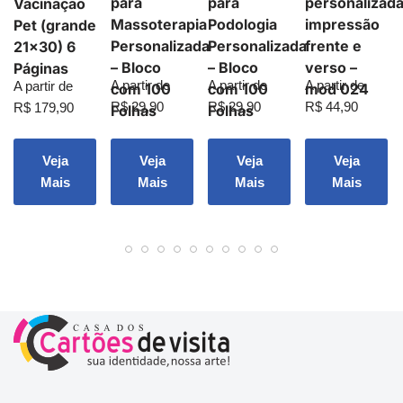
para
para
personalizad
Vacinação
Massoterapia
Podologia
impressão
Pet (grande
Personalizada
Personalizada
frente e
21×30) 6
– Bloco
– Bloco
verso –
Páginas
A partir de
A partir de
A partir de
A partir de
com 100
com 100
mod 024
R$
29,90
R$
29,90
R$
44,90
R$
179,90
Folhas
Folhas
Veja
Veja
Veja
Veja
Mais
Mais
Mais
Mais