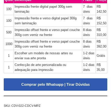
Impressão frente digital papel 300g sem
7 dias
R$
100
laminação
úteis
142,50
Impressão frente e verso digital papel 300g
7 dias
R$
100
sem laminação
úteis
152,50
Impressão offset frente e verso papel couche
8 dias
R$
500
300g com verniz na frente
úteis
310,00
Impressão offset frente e verso papel couche
8 dias
R$
1000
300g com verniz na frente
úteis
392,00
Escolher um modelo de nossas artes ou
1-2 dias
1
Grátis
enviar sua arte pronta
úteis
Confecção de arte personalizada ou
1-2 dias
R$
1
adequação para impressão
úteis
35,00
Comprar pelo Whatsapp | Tirar Dúvidas
SKU:
CDV-022-CDCV-MPZ