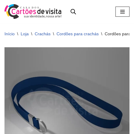
Pular
para
o
Início
\
Loja
\
Crachás
\
Cordões para crachás
\
Cordões para C
conteúdo