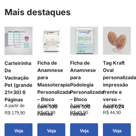
Mais destaques
Ficha de
Ficha de
Tag Kraft
Carteirinha
Anamnese
Anamnese
Oval
De
para
para
personalizad
Vacinação
Massoterapia
Podologia
impressão
Pet (grande
Personalizada
Personalizada
frente e
21×30) 6
– Bloco
– Bloco
verso –
Páginas
A partir de
A partir de
A partir de
A partir de
com 100
com 100
mod 024
R$
29,90
R$
29,90
R$
44,90
R$
179,90
Folhas
Folhas
Veja
Veja
Veja
Veja