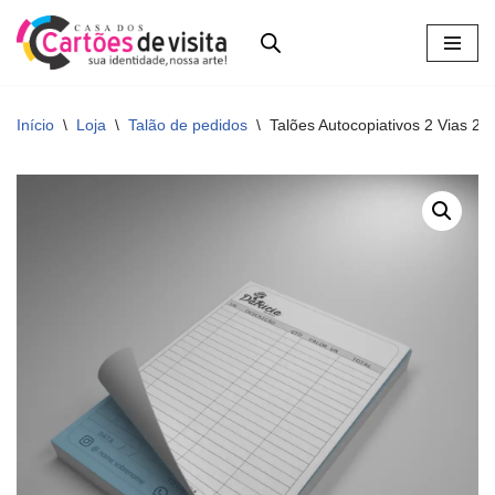
Pular
para
o
Início
\
Loja
\
Talão de pedidos
\
Talões Autocopiativos 2 Vias 2
conteúdo