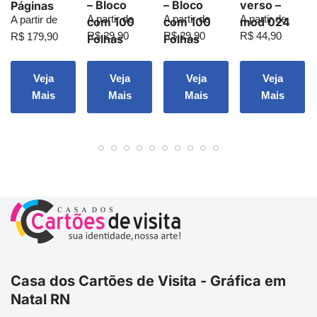
– Bloco
– Bloco
verso –
Páginas
A partir de
A partir de
A partir de
A partir de
com 100
com 100
mod 024
R$
29,90
R$
29,90
R$
44,90
R$
179,90
Folhas
Folhas
Veja
Veja
Veja
Veja
Mais
Mais
Mais
Mais
Casa dos Cartões de Visita - Gráfica em
Natal RN