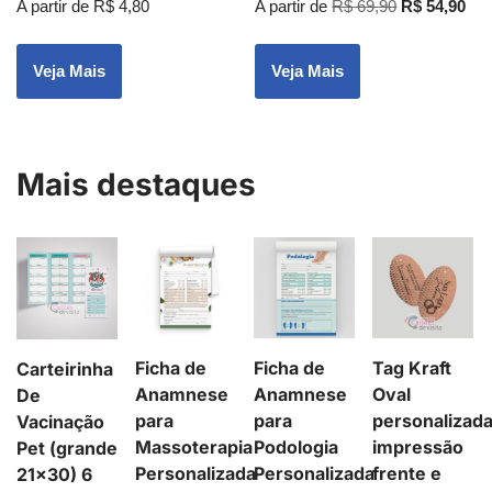
A partir de
R$
4,80
A partir de
R$
69,90
R$
54,90
Veja Mais
Veja Mais
Mais destaques
Ficha de
Ficha de
Tag Kraft
Carteirinha
Anamnese
Anamnese
Oval
De
para
para
personalizad
Vacinação
Massoterapia
Podologia
impressão
Pet (grande
Personalizada
Personalizada
frente e
21×30) 6