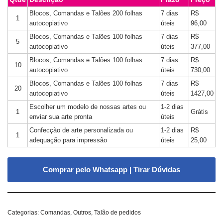
Blocos, Comandas e Talões 200 folhas
7 dias
R$
1
autocopiativo
úteis
96,00
Blocos, Comandas e Talões 100 folhas
7 dias
R$
5
autocopiativo
úteis
377,00
Blocos, Comandas e Talões 100 folhas
7 dias
R$
10
autocopiativo
úteis
730,00
Blocos, Comandas e Talões 100 folhas
7 dias
R$
20
autocopiativo
úteis
1427,00
Escolher um modelo de nossas artes ou
1-2 dias
1
Grátis
enviar sua arte pronta
úteis
Confecção de arte personalizada ou
1-2 dias
R$
1
adequação para impressão
úteis
25,00
Comprar pelo Whatsapp | Tirar Dúvidas
Categorias:
Comandas
,
Outros
,
Talão de pedidos